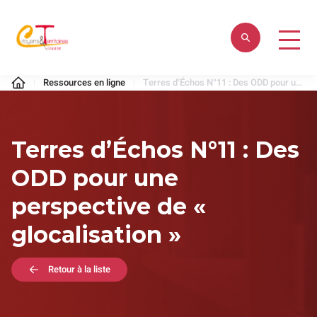
Aller
au
contenu
Citoyens
Ressources en ligne
Terres d’Échos N°11 : Des ODD pour une perspective de « glocalisation »
&
Territoires
Terres d’Échos N°11 : Des
ODD pour une
perspective de «
glocalisation »
Retour à la liste