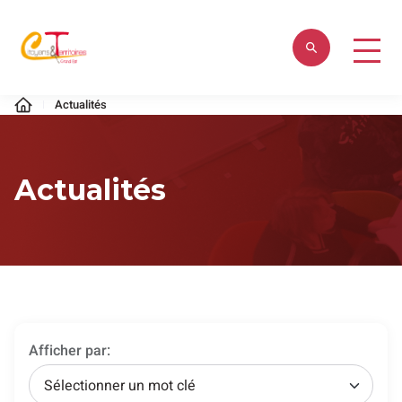
Aller
au
contenu
Citoyens
Actualités
&
Territoires
Actualités
Afficher par:
Sélectionner un mot clé