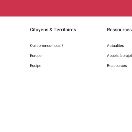
Citoyens & Territoires
Ressources
Qui sommes-nous ?
Actualités
Europe
Appels à proje
Equipe
Ressources
Adhérer au réseau
Emplois