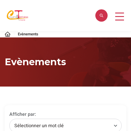
Aller
au
contenu
Citoyens
Evènements
&
Territoires
Evènements
Afficher par:
Sélectionner un mot clé