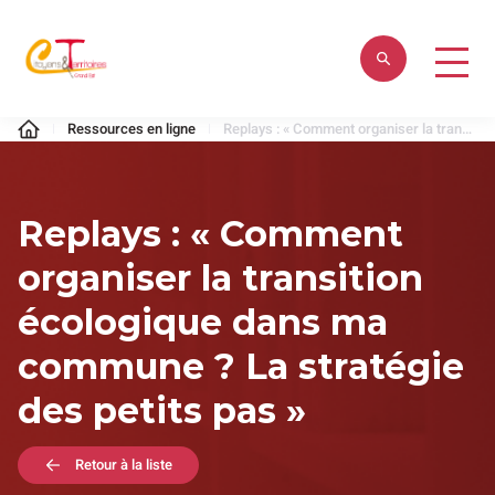
Aller
au
contenu
Citoyens
Ressources en ligne
Replays : « Comment organiser la transition écologique dans ma commune ? La stratégie des petits pas »
&
Territoires
Replays : « Comment
organiser la transition
écologique dans ma
commune ? La stratégie
des petits pas »
Retour à la liste