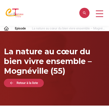
Aller
au
contenu
Citoyens
Episode
La nature au cœur du bien vivre ensemble – Mognéville (55)
&
Territoires
La nature au cœur du
bien vivre ensemble –
Mognéville (55)
Retour à la liste