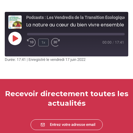
Podcasts : Les Vendredis de la Transition Écologique
La nature au cœur du bien vivre ensemble - Mognéville (55)
Play
1x
00:00
/
17:41
Rewind
Fast
Episode
10
Forward
Durée: 17:41
|
Enregistré le vendredi 17 juin 2022
Seconds
30
seconds
Recevoir directement toutes les
actualités
Entrez votre adresse email