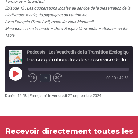
Territoires – Grand Est
Épisode 13 : Les coopérations locales au service de la préservation de la
biodiversité locale, du paysage et du patrimoine
Avec François-Pierre Avril, maire de Vaux-Montreuil
Musiques : Lose Yourself – Drew Banga / Crowander – Glasses on the
Table
Podcasts : Les Vendredis de la Transition Écologique
Les coopérations locales au service de la préservation de la biodiversité locale, du paysage et du patrimoine - Vaux-Montreuil (08)
Play
1x
00:00
/
42:58
Rewind
Fast
Episode
10
Forward
Durée: 42:58
|
Enregistré le vendredi 27 septembre 2024
Seconds
30
seconds
Recevoir directement toutes les