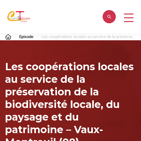
Aller
au
contenu
Citoyens
Episode
Les coopérations locales au service de la préservation de la biodiversité locale, du paysage et du patrimoine – Vaux-Montreuil (08)
&
Territoires
Les coopérations locales
au service de la
préservation de la
biodiversité locale, du
paysage et du
patrimoine – Vaux-