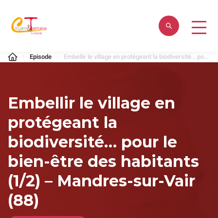
Aller
au
contenu
Citoyens
Episode
Embellir le village en protégeant la biodiversité… pour le bien-être des habitants (1/2) – Mandres-sur-Vair (88)
&
Territoires
Embellir le village en
protégeant la
biodiversité… pour le
bien-être des habitants
(1/2) – Mandres-sur-Vair
(88)