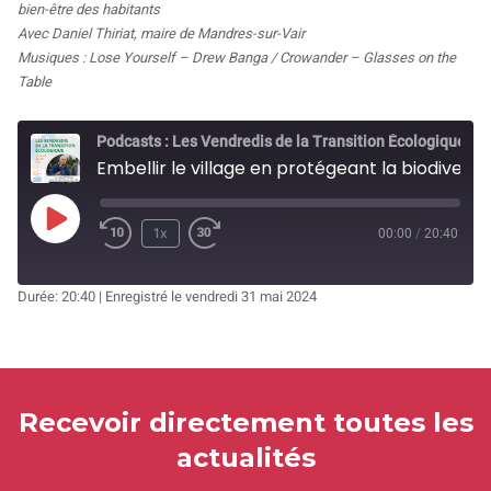
bien-être des habitants
Avec Daniel Thiriat, maire de Mandres-sur-Vair
Musiques : Lose Yourself – Drew Banga / Crowander – Glasses on the
Table
Podcasts : Les Vendredis de la Transition Écologique
Embellir le village en protégeant la biodiversité… pour le bien-être des habitants (1/2) - Mandres-sur-Vair (88)
Play
1x
00:00
/
20:40
Rewind
Fast
Episode
10
Forward
Durée: 20:40
|
Enregistré le vendredi 31 mai 2024
Seconds
30
seconds
Recevoir directement toutes les
actualités