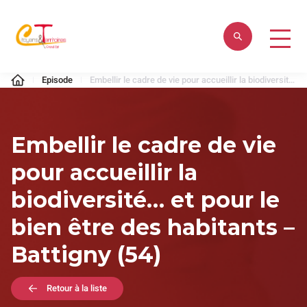
Aller
au
contenu
Citoyens
Episode
Embellir le cadre de vie pour accueillir la biodiversité… et pour le bien être des habitants – Battigny (54)
&
Territoires
Embellir le cadre de vie
pour accueillir la
biodiversité… et pour le
bien être des habitants –
Battigny (54)
Retour à la liste