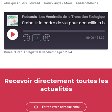
Musiques : Lose Yourself – Drew Banga / Myuu – TenderRemains
Podcasts : Les Vendredis de la Transition Écologique
Embellir le cadre de vie pour accueillir la biodiversité... et pour le bien être des habitants - Battigny (54)
Play
1x
00:00
/
38:37
Rewind
Fast
Episode
10
Forward
Durée: 38:37
|
Enregistré le vendredi 14 juin 2024
Seconds
30
seconds
Recevoir directement toutes les
actualités
Entrez votre adresse email