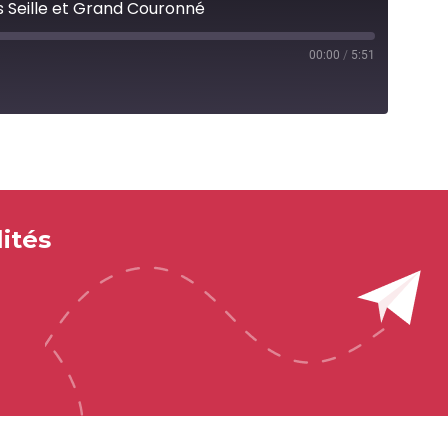
 Seille et Grand Couronné
00:00
/
5:51
ités