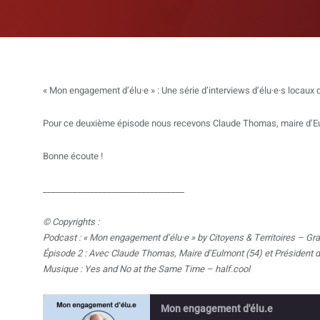
« Mon engagement d’élu·e » : Une série d’interviews d’élu·e·s locaux 
Pour ce deuxième épisode nous recevons Claude Thomas, maire d’Eu
Bonne écoute !
_________________________________
© Copyrights :
Podcast : « Mon engagement d’élu·e » by Citoyens & Territoires – Gr
Épisode 2 :
Avec Claude Thomas, Maire d’Eulmont (54) et Président
Musique : Yes and No at the Same Time – half.cool
Mon engagement d'élu.e