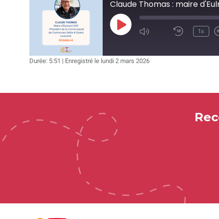
Claude Thomas : maire d'Eu
Play
1x
Mute/Unmute
Rewin
Episode
Episode
10
Durée: 5:51
|
Enregistré le lundi 2 mars 2026
Secon
Rec