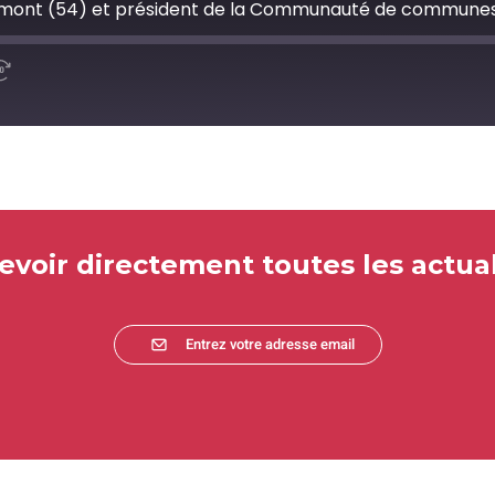
lmont (54) et président de la Communauté de communes
d
Fast
Forward
ds
30
seconds
evoir directement toutes les actual
Entrez votre adresse email