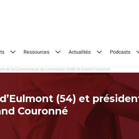
ts
Ressources
Actualités
Podcasts
Ouvrir
Ouvrir
Ouvrir
le
le
le
ident de la Communauté de communes Seille et Grand Couronné
menu
menu
menu
 d’Eulmont (54) et préside
and Couronné