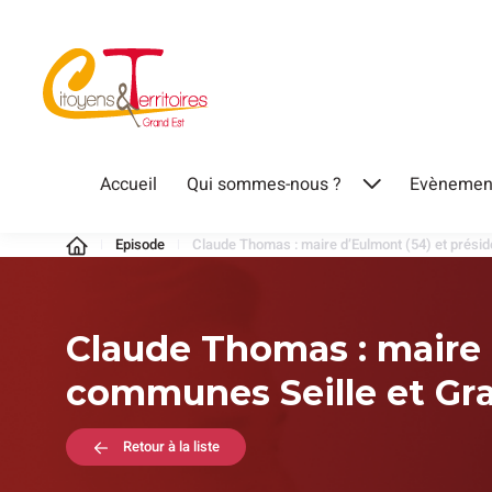
Aller
au
contenu
Citoyens
Accueil
Qui sommes-nous ?
Evènemen
Ouvrir
&
le
Territoires
Episode
Claude Thomas : maire d’Eulmont (54) et prés
menu
Claude Thomas : maire
communes Seille et Gr
Retour à la liste