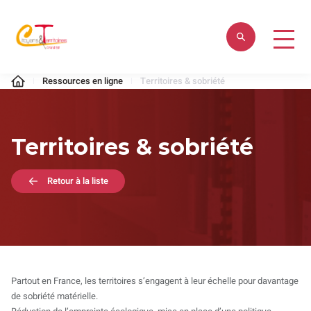
Aller
au
contenu
Citoyens
Ressources en ligne
Territoires & sobriété
&
Territoires
Territoires & sobriété
Retour à la liste
Partout en France, les territoires s’engagent à leur échelle pour davantage
de sobriété matérielle.