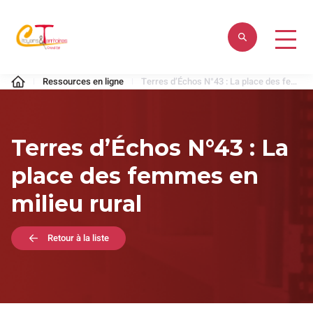
Aller
au
contenu
Citoyens
Ressources en ligne
Terres d’Échos N°43 : La place des femmes en milieu rural
&
Territoires
Terres d’Échos N°43 : La
place des femmes en
milieu rural
Retour à la liste