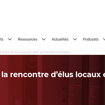
ts
Ressources
Actualités
Podcasts
Ouvrir
Ouvrir
Ouvrir
le
le
le
e d’élus locaux engagés dans la transition écologique
menu
menu
menu
 la rencontre d’élus locaux