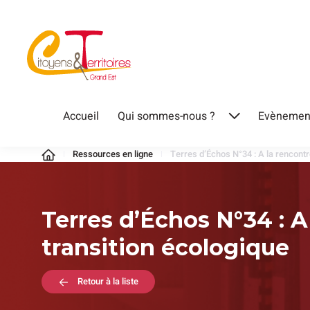
Aller
au
contenu
Citoyens
Accueil
Qui sommes-nous ?
Evènemen
Ouvrir
&
le
Territoires
Ressources en ligne
Terres d’Échos N°34 : A la rencontr
menu
Terres d’Échos N°34 : A
transition écologique
Retour à la liste