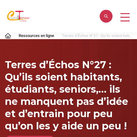
Aller
au
contenu
Citoyens
Ressources en ligne
Terres d’Échos N°27 : Qu’ils soient habitants, étudiants, seniors,… ils ne manquent pas d’idée et d’entrain pour peu qu’on les y aide un peu !
&
Territoires
Terres d’Échos N°27 :
Qu’ils soient habitants,
étudiants, seniors,… ils
ne manquent pas d’idée
et d’entrain pour peu
qu’on les y aide un peu !