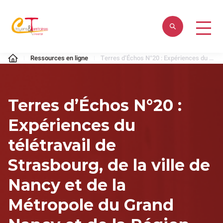
Aller
au
contenu
Citoyens
Ressources en ligne
Terres d’Échos N°20 : Expériences du télétravail de Strasbourg, de la ville de Nancy et de la Métropole du Grand Nancy et de la Région Grand Est
&
Territoires
Terres d’Échos N°20 :
Expériences du
télétravail de
Strasbourg, de la ville de
Nancy et de la
Métropole du Grand