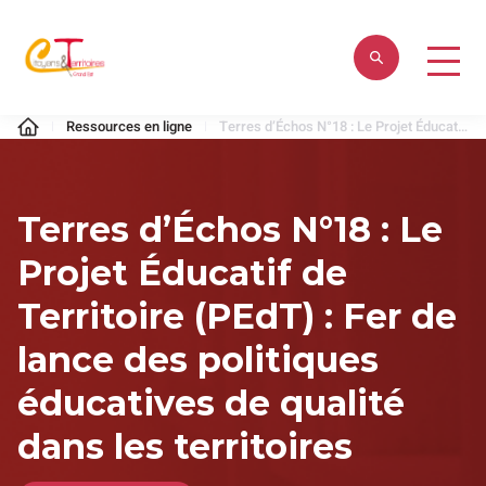
Aller
au
contenu
Citoyens
Ressources en ligne
Terres d’Échos N°18 : Le Projet Éducatif de Territoire (PEdT) : Fer de lance des politiques éducatives de qualité dans les territoires
&
Territoires
Terres d’Échos N°18 : Le
Projet Éducatif de
Territoire (PEdT) : Fer de
lance des politiques
éducatives de qualité
dans les territoires