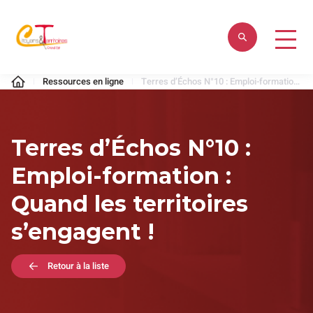
Aller
au
contenu
Citoyens
Ressources en ligne
Terres d’Échos N°10 : Emploi-formation : Quand les territoires s’engagent !
&
Territoires
Terres d’Échos N°10 :
Emploi-formation :
Quand les territoires
s’engagent !
Retour à la liste