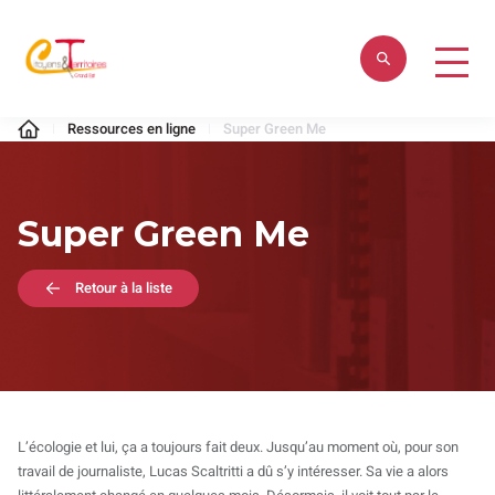
Aller
au
contenu
Citoyens
Ressources en ligne
Super Green Me
&
Territoires
Super Green Me
Retour à la liste
L’écologie et lui, ça a toujours fait deux. Jusqu’au moment où, pour son
travail de journaliste, Lucas Scaltritti a dû s’y intéresser. Sa vie a alors