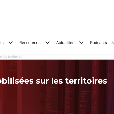
ts
Ressources
Actualités
Podcasts
Ouvrir
Ouvrir
Ouvrir
le
le
le
 les territoires
menu
menu
menu
ilisées sur les territoires