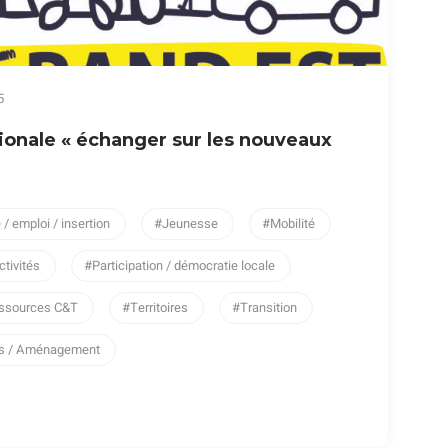
5
ionale « échanger sur les nouveaux
/ emploi / insertion
Jeunesse
Mobilité
ctivités
Participation / démocratie locale
ssources C&T
Territoires
Transition
ges / Aménagement