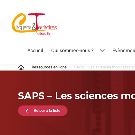
Aller
au
contenu
Citoyens
Accueil
Qui sommes-nous ?
Evènemen
Ouvrir
&
le
Territoires
Ressources en ligne
SAPS – Les sciences mobilisées sur
menu
SAPS – Les sciences mob
Retour à la liste