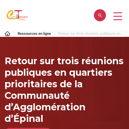
Aller
au
contenu
Citoyens
Ressources en ligne
Retour sur trois réunions publiques en quartiers prioritaires de la Communauté d’Agglomération d’Épinal
&
Territoires
Retour sur trois réunions
publiques en quartiers
prioritaires de la
Communauté
d’Agglomération
d’Épinal