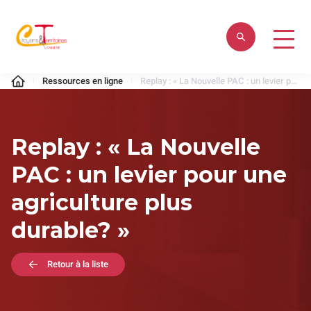
Aller
au
contenu
Citoyens
Ressources en ligne
Replay : « La Nouvelle PAC : un levier pour une agriculture plus durable? »
&
Territoires
Replay : « La Nouvelle
PAC : un levier pour une
agriculture plus
durable? »
Retour à la liste