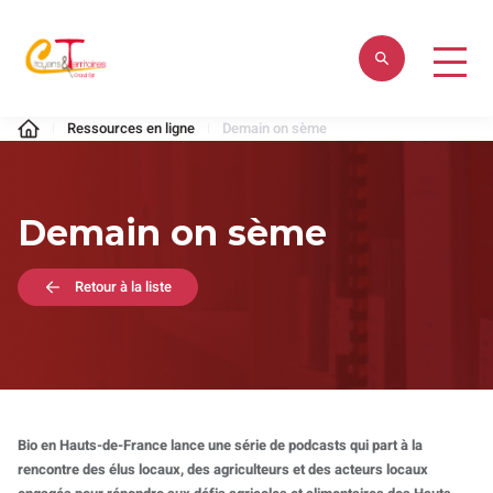
Aller
au
contenu
Citoyens
Ressources en ligne
Demain on sème
&
Territoires
Demain on sème
Retour à la liste
Bio en Hauts-de-France lance une série de podcasts qui part à la
rencontre des élus locaux, des agriculteurs et des acteurs locaux