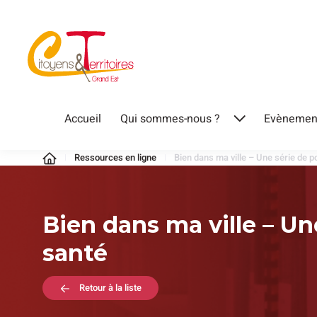
Aller
au
contenu
Citoyens
Accueil
Qui sommes-nous ?
Evènemen
Ouvrir
&
le
Territoires
Ressources en ligne
Bien dans ma ville – Une série de p
menu
Bien dans ma ville – Un
santé
Retour à la liste