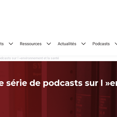
ts
Ressources
Actualités
Podcasts
Ouvrir
Ouvrir
Ouvrir
le
le
le
odcasts sur l »environnement et la santé
menu
menu
menu
e série de podcasts sur l »